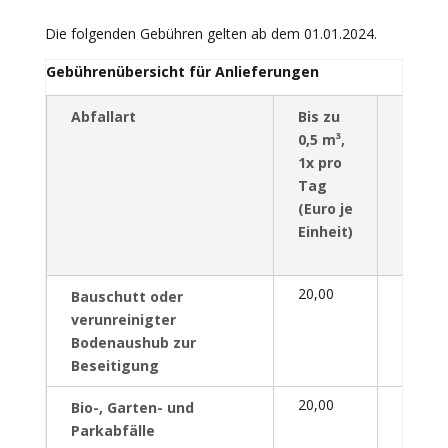
Die folgenden Gebühren gelten ab dem 01.01.2024.
Gebührenübersicht für Anlieferungen
Abfallart
Bis zu
Mehr
0,5 m³,
als 0,5
1x pro
m³ un
Tag
unter
(Euro je
200 k
Einheit)
(Euro 
Einhei
20,00
–
Bauschutt oder
verunreinigter
Bodenaushub zur
Beseitigung
20,00
20,00
Bio-, Garten- und
Parkabfälle